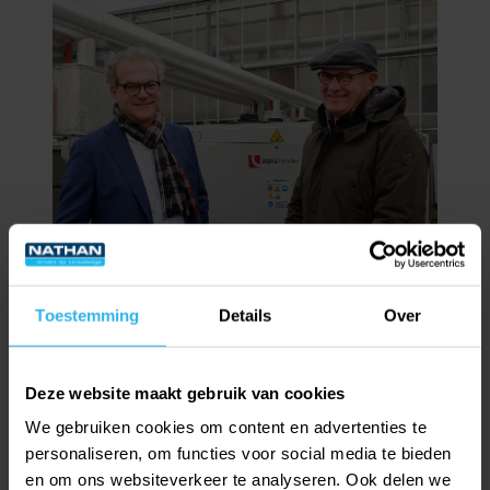
Meld je aan voor onze nieuwsbrief!
Maandelijks de nieuwsbrief in jouw mailbox
Duizenden professionals gingen je voor
Blijf op de hoogte van de laatste trends &
ontwikkelingen
Toestemming
Details
Over
Bedrijfsnaam
*
Deze website maakt gebruik van cookies
We gebruiken cookies om content en advertenties te
Voornaam
*
personaliseren, om functies voor social media te bieden
en om ons websiteverkeer te analyseren. Ook delen we