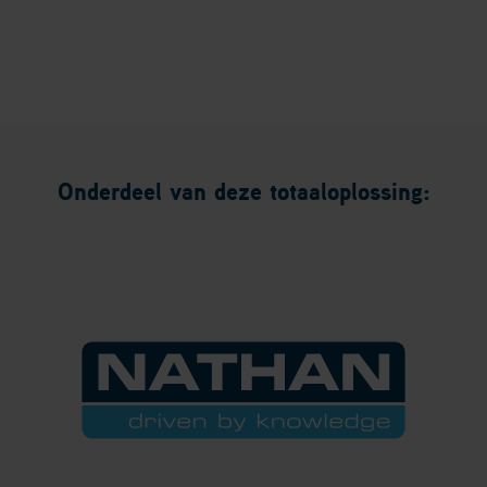
Links staat de enorme buffer, die
wordt opgewarmd door de vier in
cascade opgestelde NIAS 11
warmtepompen.
Onderdeel van deze totaaloplossing: