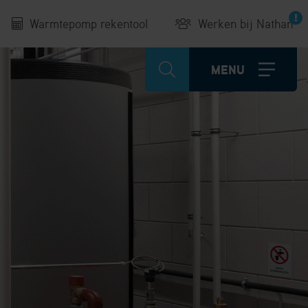
Warmtepomp rekentool
Werken bij Nathan
MENU