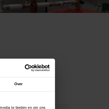
Over
 media te bieden en om ons