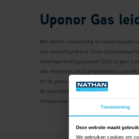
Uponor Gas lei
Wat betreft verwerking en materiaalgebru
ons vanzelfsprekend. Deze betrouwbaarhei
meerlagenleidingsysteem GAS in geel voo
alle elementen altijd probleemloos aan el
tot de persverbindingen is alles op elka
de gasinstallatie met de Uponor Gas Plus
dimensionering. Uponor: comfort en veilig
Toestemming
Deze website maakt gebruik
We gebruiken cookies om cont