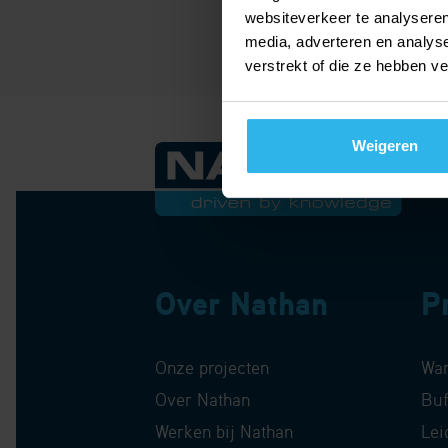
websiteverkeer te analyseren
media, adverteren en analys
verstrekt of die ze hebben v
Weigeren
Over Nathan
P
Onze projecten
Wa
Over Nathan
Buf
Werken bij Nathan
Lei