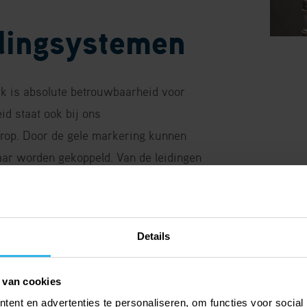
dingsystemen
ik is absolute betrouwbaarheid voor
d staat ook bij ons
rop. Door de gele markering kunnen
kaar worden gekoppeld. Van de leidingen
ar afgestemd. Daarnaast ondersteunen we
+ software, voor nauwkeurige en snelle
heid, betrouwbaar uit één hand!
Details
 van cookies
ent en advertenties te personaliseren, om functies voor social