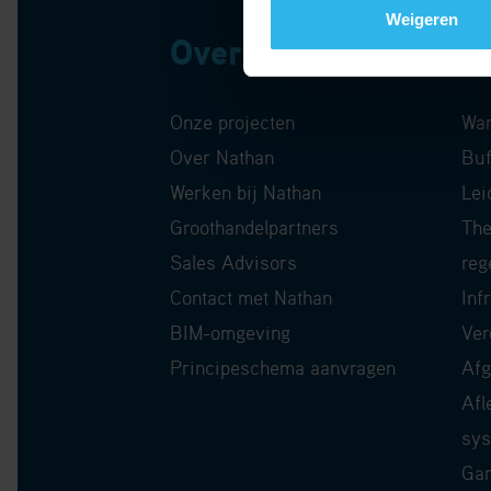
Weigeren
Over Nathan
P
Onze projecten
Wa
Over Nathan
Buf
Werken bij Nathan
Lei
Groothandelpartners
The
Sales Advisors
reg
Contact met Nathan
Inf
BIM-omgeving
Ver
Principeschema aanvragen
Afg
Afl
sy
Gar