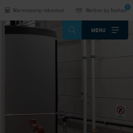
Warmtepomp rekentool
Werken bij Nathan
MENU