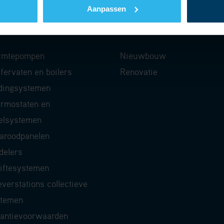
Aanpassen
roducten
Totaaloplossin
rmtepompen
Nieuwbouw
fervaten en boilers
Renovatie
dingsystemen
rmostaten en
elsystemen
raroodpanelen
delers
iftesystemen
everstations collectieve
stemen
antievoorwaarden