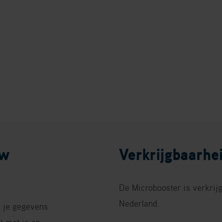
uw
Verkrijgbaarhe
De Microbooster is verkrijg
Nederland.
t je gegevens
 met je op.