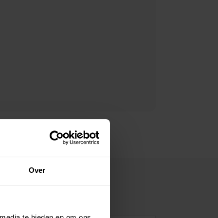
Over
verzicht
 media te bieden en om ons