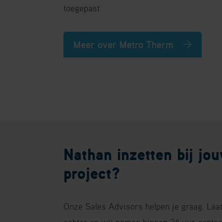
toegepast
Meer over Metro Therm
Nathan inzetten bij jo
project?
Onze Sales Advisors helpen je graag. Laa
achter en wij nemen binnen 24 uur contact