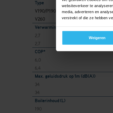
Type
websiteverkeer te analyseren
V190/P190
media, adverteren en analys
verstrekt of die ze hebben v
V260
Verwarmingsvermogen* (kW)
2,7
Weigeren
2,7
COP*
6,0
6,4
Max. geluidsdruk op
1m (dB(A))
34
34
Boilerinhoud
(L)
190