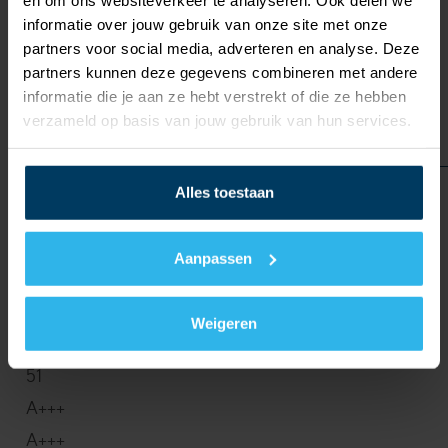
3,95
informatie over jouw gebruik van onze site met onze
partners voor social media, adverteren en analyse. Deze
4,1
partners kunnen deze gegevens combineren met andere
51
informatie die je aan ze hebt verstrekt of die ze hebben
A+++
verzameld op basis van jouw gebruik van hun services.
A+++
WZSV
Alles toestaan
63H1/3M
0,68 / 6,00
Aanpassen
5,15 /
3,95
Weigeren
-
51
A+++
A+++