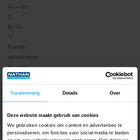
A+++
tot
D
bij 35
°C
Ruimte
verwarming
A+++ tot
D
bij 55
Toestemming
Details
Over
°C
WZSV
Deze website maakt gebruik van cookies
63K1/3M
We gebruiken cookies om content en advertenties te
0,68 / 6,00
personaliseren, om functies voor social media te bieden
5,15 /
en om ons websiteverkeer te analyseren. Ook delen we