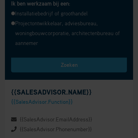
Ik ben werkzaam bij een:
Installatiebedrijf of groothandel
Projectontwikkelaar, adviesbureau,
woningbouwcorporatie, architectenbureau of
aannemer
Zoeken
{{SALESADVISOR.NAME}}
{{SalesAdvisor.Function}}
{{SalesAdvisor.EmailAddress}}
{{SalesAdvisor.Phonenumber}}