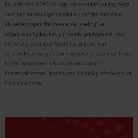
koudemiddel R290.
De lage koudemiddel vulling zorgt
voor een eenvoudige
installatie - zonder complexe
afvoerleidingen. Warmwatervat,
koeling* en
uitgebreide hydrauliek zijn reeds geïntegreerd -
voor
een snelle installatie.
Maakt het gebruik van
verschillende warmtebronnen
mogelijk, zoals verticale
bodem warmtewisselaars en
horizontale
bodemcollectoren, grondwater, ijsopslag,
afvalwater of
PVT-collectoren.