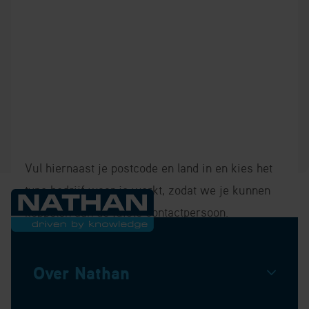
Vul hiernaast je postcode en land in en kies het
type bedrijf waar je werkt, zodat we je kunnen
koppelen aan de juiste contactpersoon.
Over Nathan