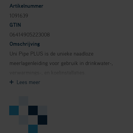
Artikelnummer
1091639
GTIN
06414905223008
Omschrijving
Uni Pipe PLUS is de unieke naadloze
meerlagenleiding voor gebruik in drinkwater-,
verwarmings-, en koelinstallaties.
Zuurstofdiffusiedichte 5-laagse meerlagenleiding
(PE-RT - lijmlaag - aluminiumlaang - lijmlaag -
PE-RT).