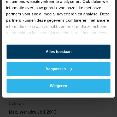
en om ons websiteverkeer te analyseren. Ook delen we
PE-RT II
informatie over jouw gebruik van onze site met onze
partners voor social media, adverteren en analyse. Deze
Materiaal tussenlaag
partners kunnen deze gegevens combineren met andere
Aluminium
informatie die je aan ze hebt verstrekt of die ze hebben
verzameld op basis van jouw gebruik van hun services.
Kwaliteitsklasse tussenlaag
Overig
Materiaal buitenlaag
Alles toestaan
Kunststof
(vervallen)
Aanpassen
Max. mediumtemperatuur
(kortstondig)
Weigeren
95 Graden
Celsius
Max. werkdruk bij 20°C