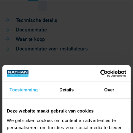
Technische details
Documentatie
Waar te koop
Documentatie voor installateurs
Technische details
Toestemming
Details
Over
Materiaal binnenlaag
Kunststof
Deze website maakt gebruik van cookies
(vervallen)
We gebruiken cookies om content en advertenties te
personaliseren, om functies voor social media te bieden
Kwaliteitsklasse binnenlaag