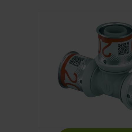
Uponor S-Pres
PPSU 20-20-2