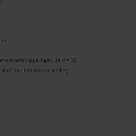
0
836
ratie perskoppelingen (14 t/m 32
aken van een persverbinding.