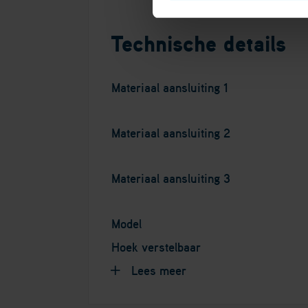
Technische details
Materiaal aansluiting 1
Materiaal aansluiting 2
Materiaal aansluiting 3
Model
Hoek verstelbaar
Lees meer