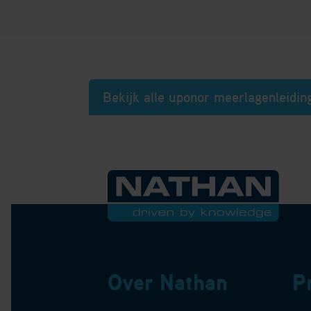
Bekijk alle uponor meerlagenleidi
Over Nathan
P