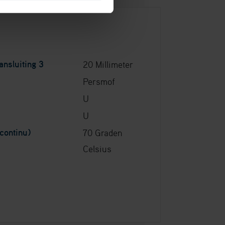
nsluiting 3
20 Millimeter
Persmof
U
U
continu)
70 Graden
Celsius