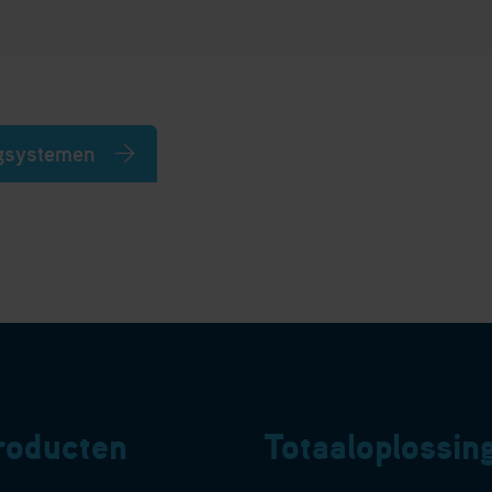
ngsystemen
roducten
Totaaloplossin