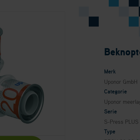
s PLUS T-stuk
Beknopte
0
Merk
Uponor GmbH
Categorie
Uponor meerla
Serie
S-Press PLUS
Type