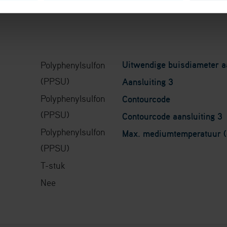
Uitwendige buisdiameter aa
Polyphenylsulfon
(PPSU)
Aansluiting 3
Polyphenylsulfon
Contourcode
(PPSU)
Contourcode aansluiting 3
Polyphenylsulfon
Max. mediumtemperatuur (
(PPSU)
T-stuk
Nee