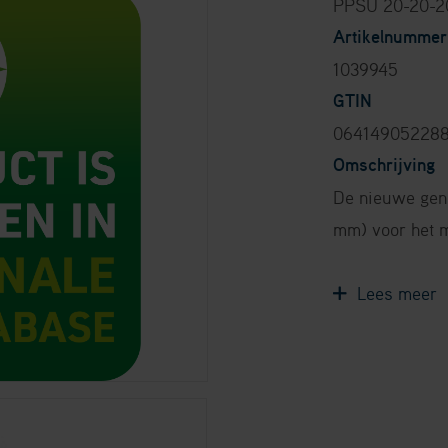
PPSU 20-20-2
Artikelnummer
1039945
GTIN
06414905228
Omschrijving
De nieuwe gene
mm) voor het m