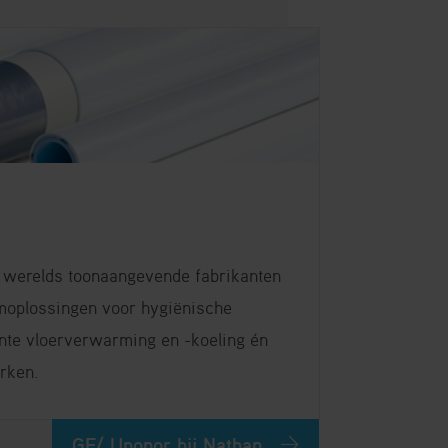
s werelds toonaangevende fabrikanten
moplossingen voor hygiënische
ënte vloerverwarming en -koeling én
rken.
GF/ Uponor bij Nathan