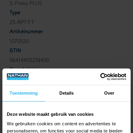
S-Press PLUS
Type
25-RP1"FT
Artikelnummer
1070520
GTIN
06414905218400
Omschrijving
De nieuwe generatie perskoppelingen (14 tm 32
mm) voor het maken van een permanente
Toestemming
Details
Over
persverbinding.
Deze website maakt gebruik van cookies
We gebruiken cookies om content en advertenties te
personaliseren, om functies voor social media te bieden