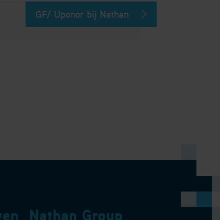
GF/ Uponor bij Nathan
gen
Nathan Group