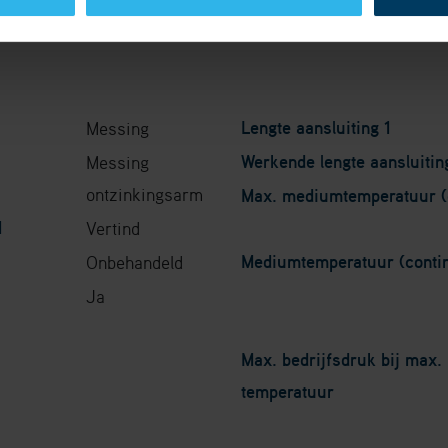
Lengte aansluiting 1
Messing
Werkende lengte aansluitin
Messing
ontzinkingsarm
Max. mediumtemperatuur (
1
Vertind
Mediumtemperatuur (conti
Onbehandeld
Ja
Max. bedrijfsdruk bij max
temperatuur