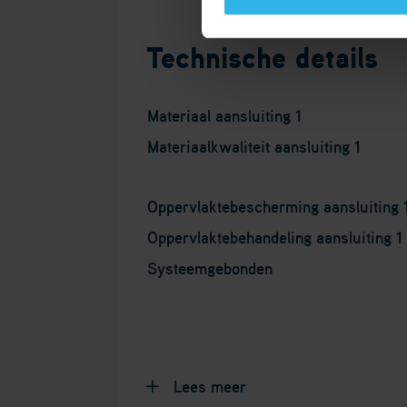
Technische details
Materiaal aansluiting 1
Materiaalkwaliteit aansluiting 1
Oppervlaktebescherming aansluiting 
Oppervlaktebehandeling aansluiting 1
Systeemgebonden
Lees meer