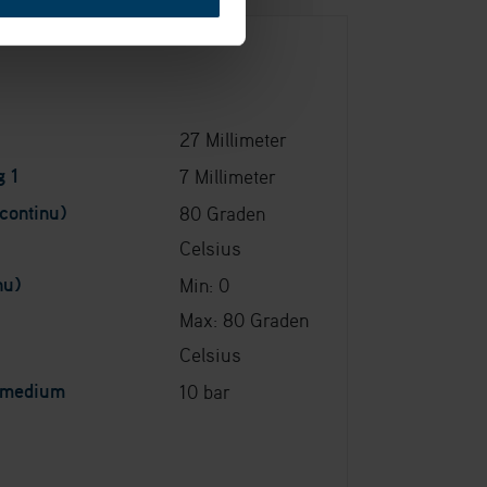
27 Millimeter
g 1
7 Millimeter
continu)
80 Graden
Celsius
nu)
Min: 0
Max: 80 Graden
Celsius
. medium
10 bar