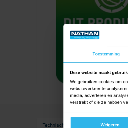
Toestemming
Deze website maakt gebruik
We gebruiken cookies om cont
websiteverkeer te analyseren
media, adverteren en analys
verstrekt of die ze hebben v
Technische details
Documentatie
Weigeren