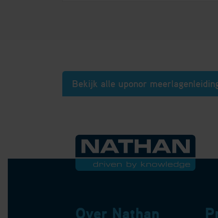
Bekijk alle uponor meerlagenleidi
Over Nathan
P