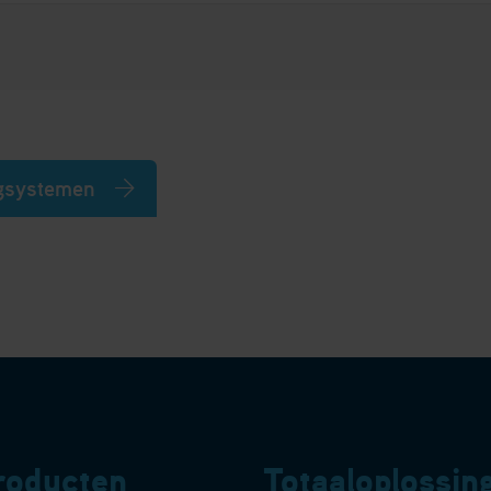
ngsystemen
roducten
Totaaloplossin