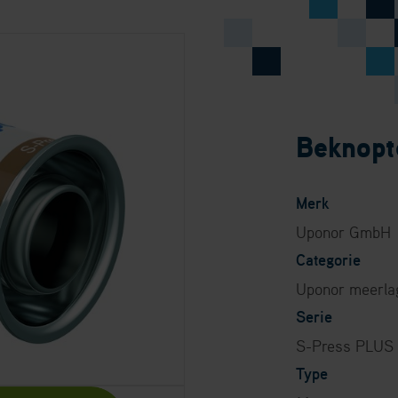
s PLUS eindkap 16
Beknopte
Merk
Uponor GmbH
Categorie
Uponor meerla
Serie
S-Press PLUS
Type