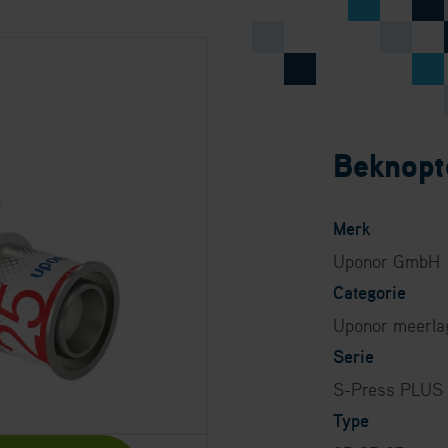
s PLUS T-stuk 25-
Beknopte
Merk
Uponor GmbH
Categorie
Uponor meerla
Serie
S-Press PLUS
Type