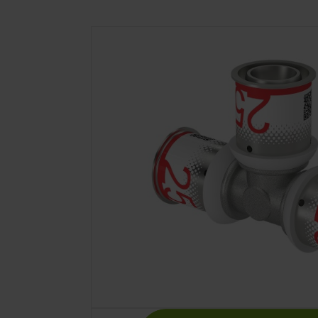
Uponor S-Pres
25-25