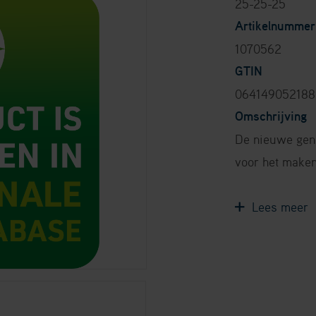
25-25-25
Artikelnummer
1070562
GTIN
06414905218
Omschrijving
De nieuwe gene
voor het maken