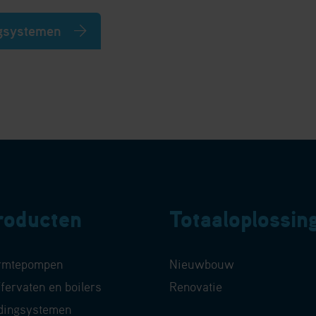
ngsystemen
roducten
Totaaloplossin
rmtepompen
Nieuwbouw
fervaten en boilers
Renovatie
dingsystemen