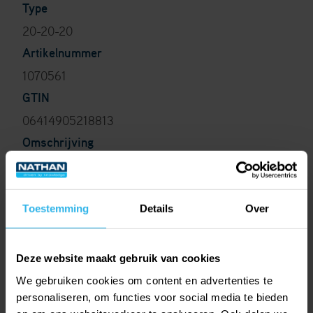
Type
20-20-20
Artikelnummer
1070561
GTIN
06414905218813
Omschrijving
De nieuwe generatie perskoppelingen (14 tm 32
mm) voor het maken van een permanente
persverbinding.
Toestemming
Details
Over
Deze website maakt gebruik van cookies
We gebruiken cookies om content en advertenties te
personaliseren, om functies voor social media te bieden