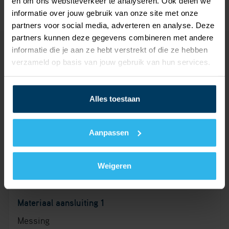
en om ons websiteverkeer te analyseren. Ook delen we
informatie over jouw gebruik van onze site met onze
partners voor social media, adverteren en analyse. Deze
partners kunnen deze gegevens combineren met andere
informatie die je aan ze hebt verstrekt of die ze hebben
Technische details
verzameld op basis van jouw gebruik van hun services.
Documentatie
Waar te koop
Alles toestaan
Documentatie voor installateurs
Aanpassen
Technische details
Weigeren
Materiaal aansluiting 1
Messing