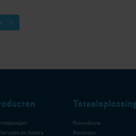
n
roducten
Totaaloplossin
rmtepompen
Nieuwbouw
fervaten en boilers
Renovatie