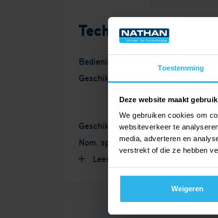
Technische details
Bediening
Toestemming
Geschikt voor buisdiameter
Deze website maakt gebruik
We gebruiken cookies om cont
Geschikt voor stalen buis
websiteverkeer te analyseren
media, adverteren en analys
Nom. spanning
verstrekt of die ze hebben v
Lees meer
Weigeren