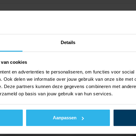
Met koffer
Accu
Details
Met oplaadeenheid
Min: 16
Max: 25
Aantal meegeleverde accu'
 van cookies
Millimeter
ent en advertenties te personaliseren, om functies voor social
Nee
. Ook delen we informatie over jouw gebruik van onze site met 
e. Deze partners kunnen deze gegevens combineren met andere i
18 Volt
erzameld op basis van jouw gebruik van hun services.
Aanpassen