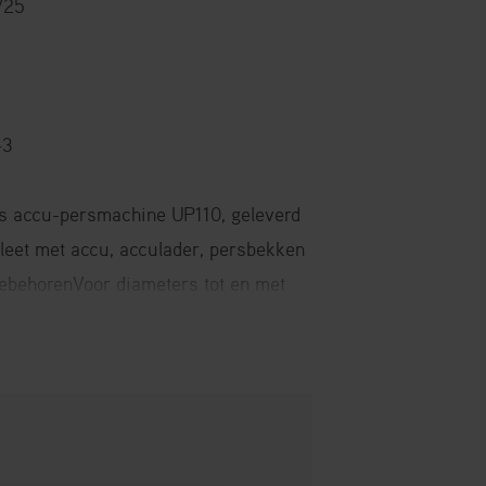
/25
43
s accu-persmachine UP110, geleverd
pleet met accu, acculader, persbekken
ebehorenVoor diameters tot en met