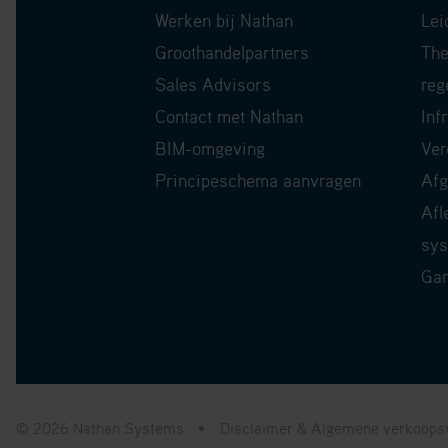
Werken bij Nathan
Lei
Groothandelpartners
The
Sales Advisors
reg
Contact met Nathan
Inf
BIM-omgeving
Ver
Principeschema aanvragen
Afg
Afl
sy
Gar
© 2026 Nathan Systems
Disclaimer & Algemene verkoop