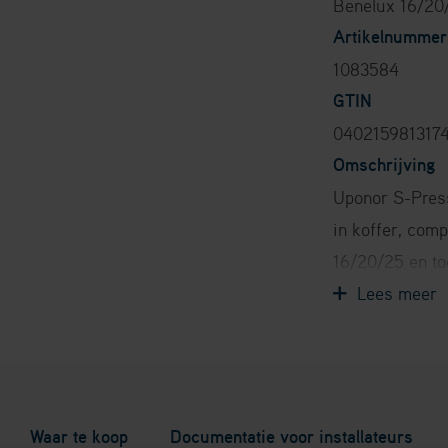
Benelux 16/20
Artikelnummer
1083584
GTIN
040215981317
Omschrijving
Uponor S-Pres
in koffer, com
16/20/25 en to
110 mm
Waar te koop
Documentatie voor installateurs