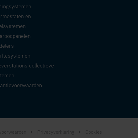
dingsystemen
rmostaten en
elsystemen
raroodpanelen
delers
iftesystemen
everstations collectieve
stemen
antievoorwaarden
svoorwaarden
Privacyverklaring
Cookies