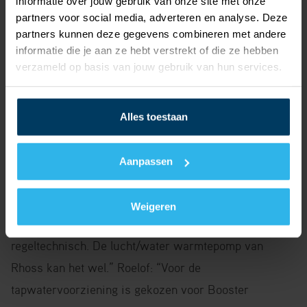
informatie over jouw gebruik van onze site met onze
partners voor social media, adverteren en analyse. Deze
partners kunnen deze gegevens combineren met andere
informatie die je aan ze hebt verstrekt of die ze hebben
verzameld op basis van jouw gebruik van hun services.
Alles toestaan
Het concept
Aanpassen
Leo: “We wilden een warmtepomp die kan verwarmen
Weigeren
en koelen tegelijk. Dat is in veel gevallen lastig, ook
regeltechnisch. De lucht/water warmtepomp van
Rhoss kan het wel.” Roelof: “Voor de
tapwatervoorziening is gekozen voor Booster