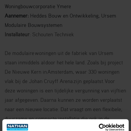
Woningbouwcorporatie Ymere
Aannemer:
Heddes Bouw en Ontwikkeling, Ursem
Modulaire Bouwsystemen
Installateur
: Schouten Techniek
De modulaire
woningen uit de fabriek van Ursem
staan inmiddels al
door het hele land. Zoals bij project
De Nieuwe Kern in
Amsterdam, waar 330 woningen
vlak bij de Johan Cruyff Arena
zijn geplaatst.
Voor
deze woningen is een tijdelijke vergunning van vijftien
jaar afgegeven. Daarna kunnen ze worden verplaatst
naar een nieuwe locatie. Dat vraagt om een flexibele,
duurzame en compacte installatie die ook in de
toekomst voldoet aan hoge energie-eisen.
Modules