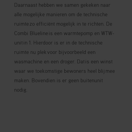
Daarnaast hebben we samen gekeken
naar
alle mogelijke manieren om de technische
ruimte
zo efficiënt mogelijk in te richten. De
Combi Blueline
is een warmtepomp en WTW-
unit
in 1. Hierdoor is er in de technische
ruimte nu plek
voor bijvoorbeeld een
wasmachine en een droger. Dat
is een winst
waar we toekomstige bewoners heel blij
mee
maken. Bovendien is er geen buitenunit
nodig.