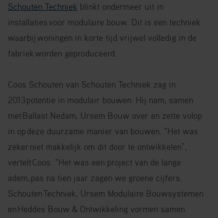
Schouten Techniek
blinkt ondermeer uit in
installaties
voor modulaire bouw. Dit is een techniek
waarbij
woningen in korte tijd vrijwel volledig in de
fabriek
worden geproduceerd.
Coos Schouten van Schouten Techniek zag in
2013
potentie in modulair bouwen. Hij nam, samen
met
Ballast Nedam, Ursem Bouw over en zette volop
in op
deze duurzame manier van bouwen. “Het was
zeker
niet makkelijk om dit door te ontwikkelen”,
vertelt
Coos. “Het was een project van de lange
adem,
pas na tien jaar zagen we groene cijfers.
Schouten
Techniek, Ursem Modulaire Bouwsystemen
en
Heddes Bouw & Ontwikkeling vormen samen