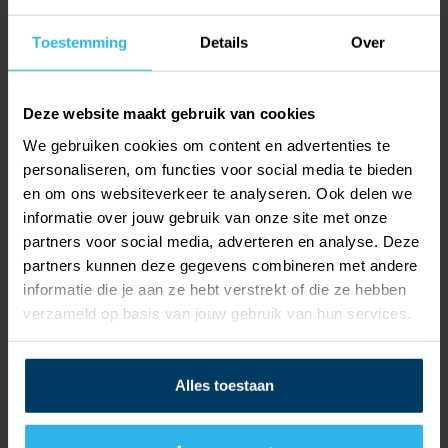
worden gebouwd volgens de eisen in de BBL
.
Toestemming
Details
Over
De woningen zijn volledig in de fabriek van Ursem
Deze website maakt gebruik van cookies
geprefabriceerd. In de productielijn van UMBS rollen
We gebruiken cookies om content en advertenties te
dagelijks vier complete woonmodules van de band
personaliseren, om functies voor social media te bieden
inclusief keuken, badkamer, gevelafwerking én de
en om ons websiteverkeer te analyseren. Ook delen we
geïntegreerde Combi Blueline. Dankzij deze werkwijze
informatie over jouw gebruik van onze site met onze
partners voor social media, adverteren en analyse. Deze
is de bouwtijd met ongeveer 40 procent verkort.
partners kunnen deze gegevens combineren met andere
Bovendien blijven faalkosten minimaal, omdat de
informatie die je aan ze hebt verstrekt of die ze hebben
technische installaties onder ideale omstandigheden in
verzameld op basis van jouw gebruik van hun services.
de fabriek worden opgebouwd.
Alles toestaan
De combinatie van flexibiliteit, toekomstbestendigheid
en compacte techniek maakt de
Combi Blueline
een