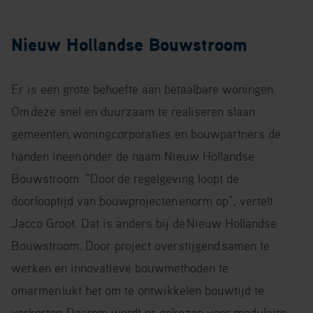
Nieuw Hollandse Bouwstroom
Er is een grote behoefte aan betaalbare woningen.
Om
deze snel en duurzaam te realiseren slaan
gemeenten,
woningcorporaties en bouwpartners de
handen ineen
onder de naam Nieuw Hollandse
Bouwstroom. “Door
de regelgeving loopt de
doorlooptijd van bouwprojecten
enorm op”, vertelt
Jacco Groot. Dat is anders bij de
Nieuw Hollandse
Bouwstroom. Door project overstijgend
samen te
werken en innovatieve bouwmethoden te
omarmen
lukt het om te ontwikkelen bouwtijd te
verkorten.
Daarom wordt er gekozen voor modulaire