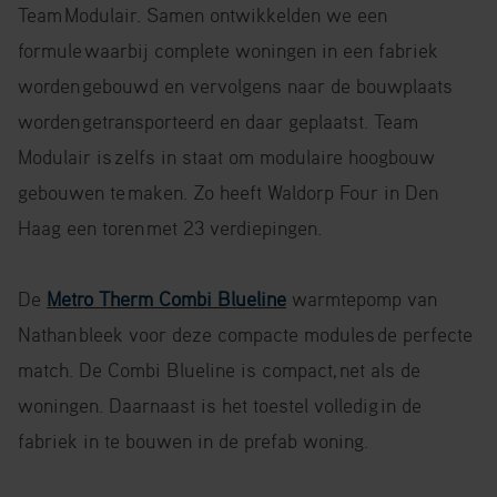
Team
Modulair. Samen ontwikkelden we een
formule
waarbij complete woningen in een fabriek
worden
gebouwd en vervolgens naar de bouwplaats
worden
getransporteerd en daar geplaatst. Team
Modulair is
zelfs in staat om modulaire hoogbouw
gebouwen te
maken. Zo heeft Waldorp Four in Den
Haag een toren
met 23 verdiepingen.
De
Metro Therm Combi Blueline
warmtepomp van
Nathan bleek voor deze compacte modules de perfecte
match. De Combi Blueline is compact, net als de
woningen. Daarnaast is het toestel volledig in de
fabriek in te bouwen in de prefab woning.