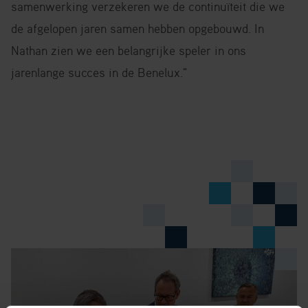
samenwerking verzekeren we de continuïteit die we
de afgelopen jaren samen hebben opgebouwd. In
Nathan zien we een belangrijke speler in ons
jarenlange succes in de Benelux."