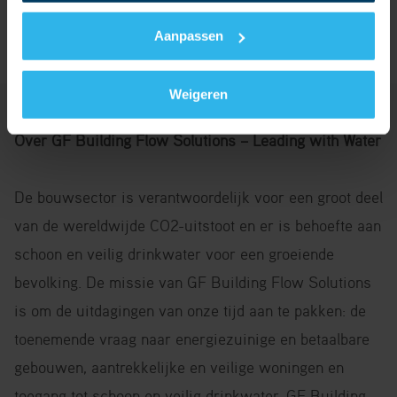
Aanpassen
Weigeren
Over GF Building Flow Solutions – Leading with Water
De bouwsector is verantwoordelijk voor een groot deel
van de wereldwijde CO2-uitstoot en er is behoefte aan
schoon en veilig drinkwater voor een groeiende
bevolking. De missie van GF Building Flow Solutions
is om de uitdagingen van onze tijd aan te pakken: de
toenemende vraag naar energiezuinige en betaalbare
gebouwen, aantrekkelijke en veilige woningen en
toegang tot schoon en veilig drinkwater. GF Building