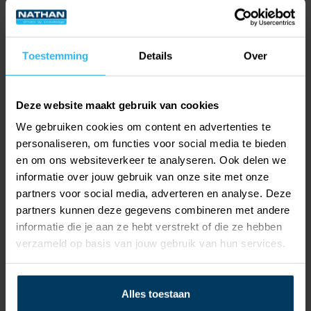
Toestemming
Details
Over
Deze website maakt gebruik van cookies
We gebruiken cookies om content en advertenties te
personaliseren, om functies voor social media te bieden
en om ons websiteverkeer te analyseren. Ook delen we
Een partnership gebaseerd op wederzijds vertrouwen:
informatie over jouw gebruik van onze site met onze
Wolf Nathan, CEO Nathan Group (links), ondertekende
partners voor social media, adverteren en analyse. Deze
samen met Peter Centen CTO Nathan Group, Sjacco
partners kunnen deze gegevens combineren met andere
informatie die je aan ze hebt verstrekt of die ze hebben
van de Sande, Managing Director AIT Deutschland
verzameld op basis van jouw gebruik van hun services.
GmbH, de vernieuwde samenwerkingsovereenkomst
waarbij Nathan de fabrieksagent blijft voor GF
Alles toestaan
Building Flow Solutions in de Benelux.