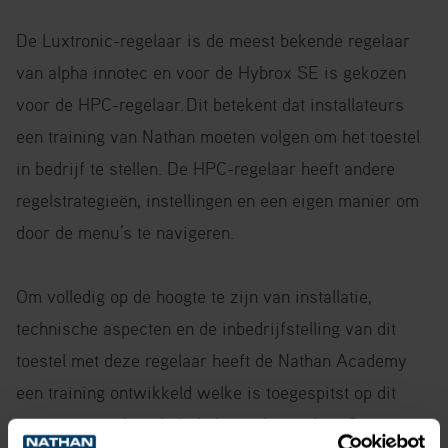
De Luxtronic-regelaar is de meest bekende regelaar
van alpha innotec en voor de Hybrox SE is gekozen
voor de HPC-regelaar. Dit betekent dat installateurs
een training van Nathan moeten volgen om het toestel
in bedrijf te stellen. De HPC-regelaar heeft andere
regelstrategieën, instellingen en een eigen manier om
door de menu’s te navigeren.
Om volledig op de hoogte te zijn van installatie,
technische aspecten en de inbedrijfstelling van dit
toestel met deze regelaar heeft de Nathan Academy
een training ontwikkeld welke is toegespitst op dit
nieuwe toestel en de bijbehorende regelaar.
Ga voor