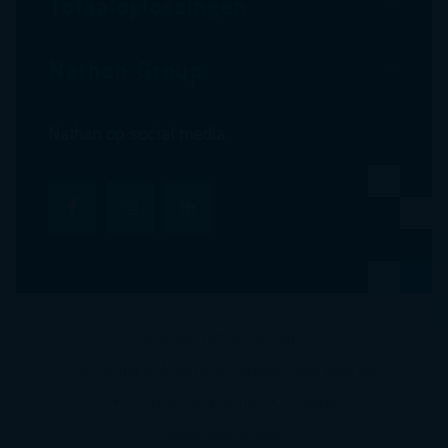
Totaaloplossingen
Nathan Group
Nathan op social media
© 2026 Nathan Systems
Disclaimer & Algemene verkoopsvoorwaarden
Privacyverklaring
Cookies
Gerealiseerd door: