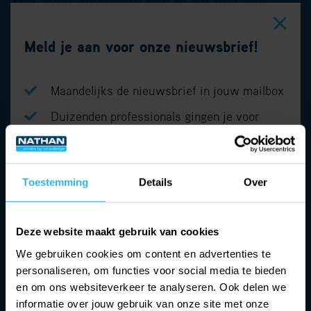
R208?
Meld je aan voor onze nieuwsbrief!
De GPI-ingang staat op ‘geen functie’.
Maandelijks de nieuwsbrief in jouw mailbox
De twee relais staan ook op ‘geen functie’.
Duizenden professionals gingen je voor
Wil je ze gebruiken? Dan moet je dit zelf instellen
Blijf op de hoogte van de laatste trends &
in de R208.
ontwikkelingen
Automatisch inregelen staat standaard aan, tenzij
Toestemming
Details
Over
je dit
Bedrijfsnaam
*
handmatig uitzet in de R208.
Deze website maakt gebruik van cookies
We gebruiken cookies om content en advertenties te
Voornaam
*
personaliseren, om functies voor social media te bieden
en om ons websiteverkeer te analyseren. Ook delen we
informatie over jouw gebruik van onze site met onze