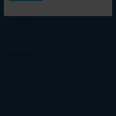
‘verwarmen/koelen’.
Zonder R208 kun je deze instellingen niet
veranderen.
Voor technici:
Met de R208 krijg je extra functies in de Smatrix-
regeling, zoals:
Instelbaar voor 2-, 3- of 4-pijpssystemen.
Koelen en verwarmen kan automatisch of
handmatig geregeld worden via de app