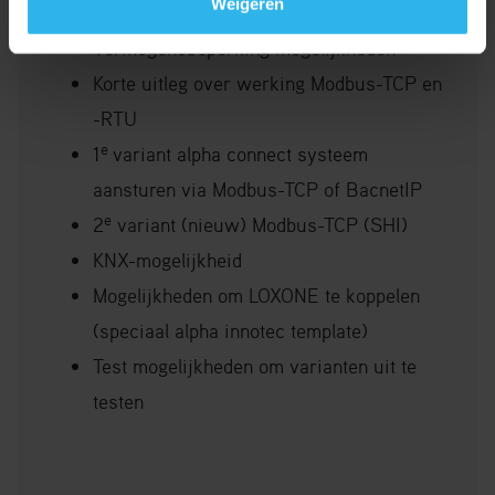
Weigeren
SmartGrid Ready 1.1
Vermogensbeperking mogelijkheden
Korte uitleg over werking Modbus-TCP en
-RTU
e
1
variant alpha connect systeem
aansturen via Modbus-TCP of BacnetIP
e
2
variant (nieuw) Modbus-TCP (SHI)
KNX-mogelijkheid
Mogelijkheden om LOXONE te koppelen
(speciaal alpha innotec template)
Test mogelijkheden om varianten uit te
testen