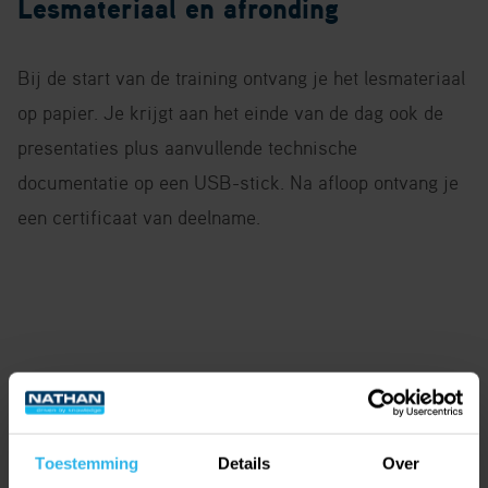
Lesmateriaal en afronding
Bij de start van de training ontvang je het lesmateriaal
op papier. Je krijgt aan het einde van de dag ook de
presentaties plus aanvullende technische
documentatie op een USB-stick. Na afloop ontvang je
een certificaat van deelname.
Toestemming
Details
Over