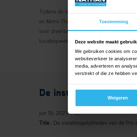
Tijdens de trainingen wordt er gewerkt 
en Metro Therm. Verder bieden wij produc
Toestemming
voor diverse systeemkeuzes, zoals afgif
koudeopwekking, bronsystemen en narege
Deze website maakt gebruik
We gebruiken cookies om cont
websiteverkeer te analyseren
media, adverteren en analys
verstrekt of die ze hebben v
De instelmogelijkheden
Weigeren
jun 15, 2021, 14:24
Title :
De instelmogelijkheden van de Pro s