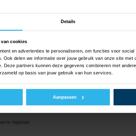
met de warmtepompen van alpha innotec
tscholingen aan waarin aandacht is
Details
tesystemen, warmte- en
ling.
 van cookies
ent en advertenties te personaliseren, om functies voor social
. Ook delen we informatie over jouw gebruik van onze site met 
e. Deze partners kunnen deze gegevens combineren met andere i
erzameld op basis van jouw gebruik van hun services.
 van de Pro serie regelaar
Aanpassen
erie regelaar