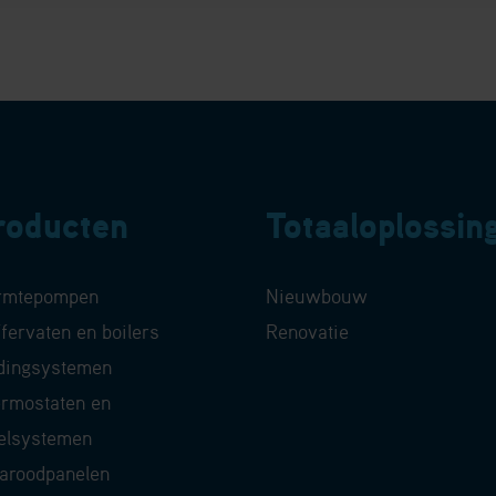
roducten
Totaaloplossin
rmtepompen
Nieuwbouw
fervaten en boilers
Renovatie
dingsystemen
rmostaten en
elsystemen
raroodpanelen