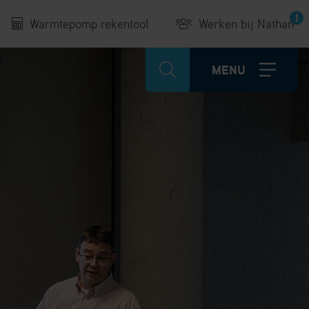
Warmtepomp rekentool
Werken bij Nathan
MENU