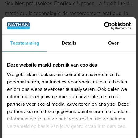
flexibles pré-isolées Ecoflex d'Uponor. La flexibilité du
matériau, la technologie de raccordement pratique, la
robustesse et la durée de vie avérée des conduites
pré-isolées vous permettent de réaliser votre projet
rapidement, à moindre coût et en toute sécurité, qu'il
Toestemming
Details
Over
s'agisse de réseaux de distribution d’envergure ou du
raccordement individuel d'un bâtiment.
Deze website maakt gebruik van cookies
We gebruiken cookies om content en advertenties te
personaliseren, om functies voor social media te bieden
en om ons websiteverkeer te analyseren. Ook delen we
informatie over jouw gebruik van onze site met onze
partners voor social media, adverteren en analyse. Deze
partners kunnen deze gegevens combineren met andere
informatie die je aan ze hebt verstrekt of die ze hebben
verzameld op basis van jouw gebruik van hun services.