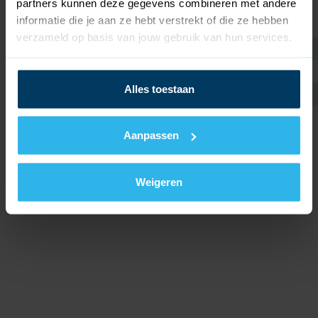
partners kunnen deze gegevens combineren met andere
informatie die je aan ze hebt verstrekt of die ze hebben
verzameld op basis van jouw gebruik van hun services.
Alles toestaan
© 2026 Nathan Systems
Aanpassen
Conditions générales de vente
Déclaration de confidentialité
Cookies
Gerealiseerd door:
Weigeren
LOGISZ