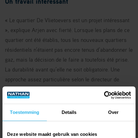
Un travail intéressant
« Le quartier De Vlietoevers est un projet intéressant
», explique Arjen avec fierté. Lorsque les plans de ce
quartier ont été établis, tous les nouveaux quartiers
résidentiels n’étaient pas encore tenus d’abandonner le
gaz, mais la décision de le faire a toutefois été prise.
La durabilité avant qu’elle ne soit obligatoire. Une
approche assez particulière selon le directeur de
l'entreprise familiale. « Il s’agit d’un travail qui a été
accepté juste après la crise. À l’époque, vous pouviez
encore construire une maison raccordée au gaz. Ce
Toestemming
Details
Over
n’est désormais plus autorisé. Pour l'époque, il
s’agissait d'un projet relativement important intégrant
Deze website maakt gebruik van cookies