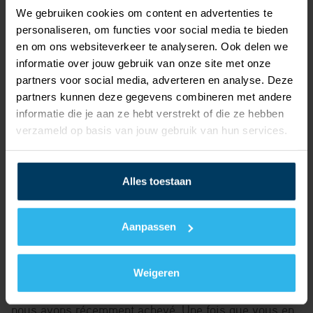
des pompes à chaleur. C’était un investissement
We gebruiken cookies om content en advertenties te
supplémentaire de la part du promoteur. Il a vu la plus-
personaliseren, om functies voor social media te bieden
value que représentait l’aspect durable – il a osé
en om ons websiteverkeer te analyseren. Ook delen we
informatie over jouw gebruik van onze site met onze
adopter une vision d'avenir. »
partners voor social media, adverteren en analyse. Deze
partners kunnen deze gegevens combineren met andere
Des défis à relever
informatie die je aan ze hebt verstrekt of die ze hebben
verzameld op basis van jouw gebruik van hun services.
« Chez nous, les travailleurs ont l’opportunité
d’évoluer au sein de l’entreprise. Vous commencez
Alles toestaan
souvent par des projets de construction de logements
standards. Vous pouvez ensuite évoluer vers des
Aanpassen
projets plus complexes comme le projet du quartier
De Vlietoevers ou des projets non résidentiels de plus
Weigeren
grande envergure tels que le complexe de soins que
nous avons récemment achevé. Une fois que vous en